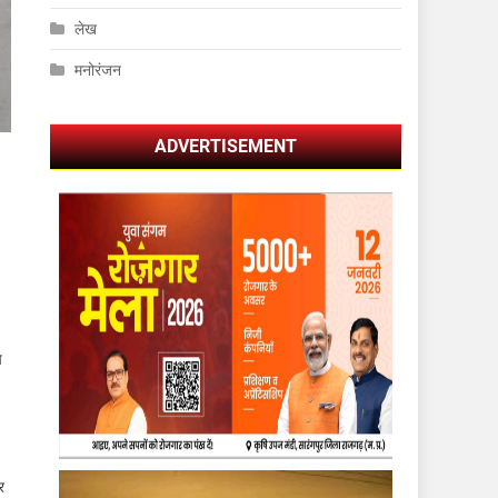
लेख
मनोरंजन
ADVERTISEMENT
च
र