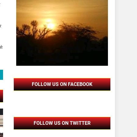
र
र
को
FOLLOW US ON FACEBOOK
FOLLOW US ON TWITTER